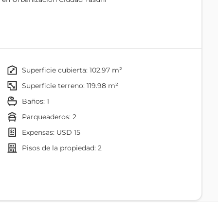
superficie cubierta: 102.97 m²
superficie terreno: 119.98 m²
baños: 1
parqueaderos: 2
expensas: USD 15
pisos de la propiedad: 2
Baño
 construir y ampliar las áreas de tu preferencia; es
Lavadero
Balcón