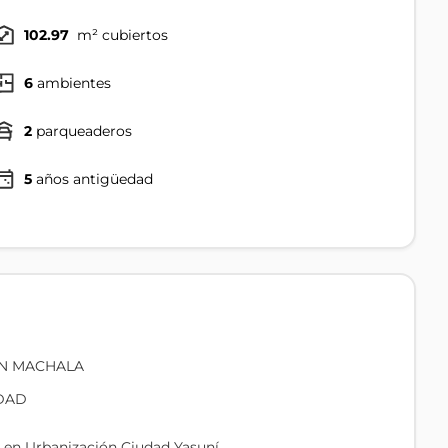
102.97
m² cubiertos
6
ambientes
2
parqueaderos
5
años antigüedad
EN MACHALA
DAD
r en Urbanización Ciudad Yasuní