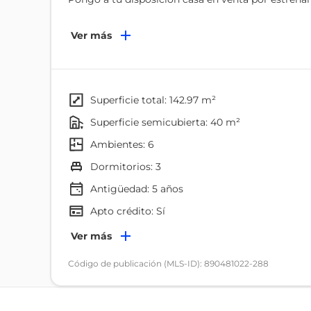
CASA ESQUINERA
Ver más
Ubicada en el km 13 Vía Balosa
Distribución
superficie total: 142.97 m²
superficie semicubierta: 40 m²
- 3 habitaciones
ambientes: 6
- Sala
- Comedor
dormitorios: 3
- Cocina
Antigüedad:
5
años
- Amplio Patio
Apto crédito: Sí
- Balcón o terraza
- Medio baño en planta baja
Ambientes
Ver más
- Baño completo en planta alta
Dormitorio
Código de publicación (MLS-ID): 890481022-288
Lo mejor de esta casa, cuenta con la aprobación de
Terraza
decir es una casa progresiva.
Cocina/comedor