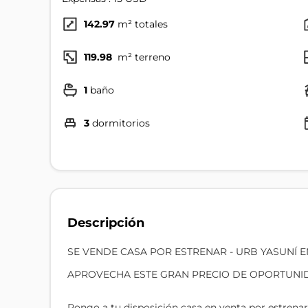
142.97
m² totales
119.98
m² terreno
1
baño
3
dormitorios
Descripción
SE VENDE CASA POR ESTRENAR - URB YASUNÍ 
APROVECHA ESTE GRAN PRECIO DE OPORTUNI
Pongo a tu disposición casa en venta por estrena