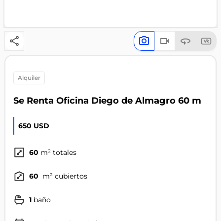
alquiler
Se Renta Oficina Diego de Almagro 60 m
650 USD
60
m² totales
60
m² cubiertos
1
baño