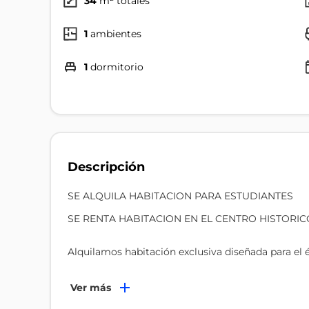
34
m² totales
1
ambientes
1
dormitorio
Descripción
SE ALQUILA HABITACION PARA ESTUDIANTES
SE RENTA HABITACION EN EL CENTRO HISTORIC
Alquilamos habitación exclusiva diseñada para el é
UBICACIÓN PREMIUM: En el corazón del Centro Hist
Ver más
1ER PISO. Con excelente visibilidad comercial, rod