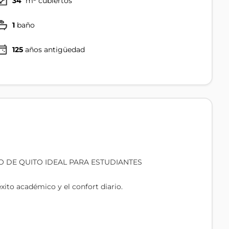
34
m² cubiertos
1
baño
125
años antigüedad
O DE QUITO IDEAL PARA ESTUDIANTES
xito académico y el confort diario.
órico, zona turística y segura.
eada de comercios y servicios, líneas de transporte