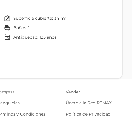
ermano Miguel.
privado.
superficie cubierta: 34 m²
baños: 1
 cafetería y comedor comunal (ideal para tus breaks
Antigüedad:
125
años
s facultades del centro y norte de la ciudad.
Baño
izarte rápido a cualquier sector de Quito (Trole,
Lobby
omprar
Vender
liotecas y toda la magia cultural que ofrece la
Agua
 Humanidad.
ranquicias
Únete a la Red REMAX
érminos y Condiciones
Política de Privacidad