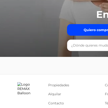
En
Quiero compr
Propiedades
C
Alquilar
F
Contacto
T