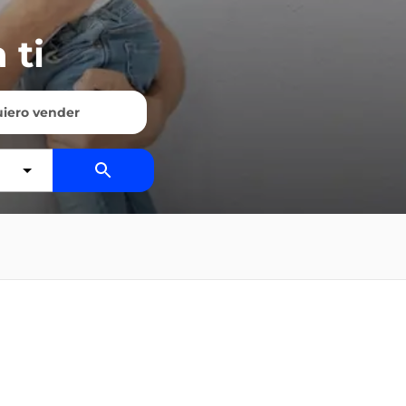
 ti
iero vender