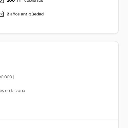
200
m² cubiertos
2
años antigüedad
0.000 |
es en la zona
 proyección y que genere desde el primer día.