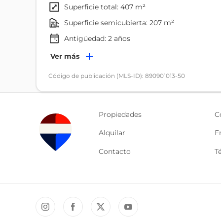
superficie total: 407 m²
superficie semicubierta: 207 m²
Antigüedad:
2
años
Ambientes
Ver más
Balcón
Código de publicación (MLS-ID): 890901013-50
Propiedades
C
Alquilar
F
Contacto
T