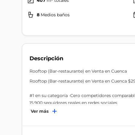
407
m² totales
8
Medios baños
Descripción
Rooftop (Bar-restaurante) en Venta en Cuenca
Rooftop (Bar-restaurante) en Venta en Cuenca $29
#1 en su categoría ·Cero competidores comparabl
15,900 seguidores reales en redes sociales
Centro Histórico de Cuenca, Ecuador
Ver más
Facturación comprobable
Si buscas invertir en un negocio consolidado, con