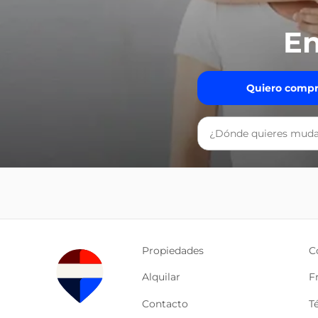
En
Quiero compr
Propiedades
C
Alquilar
F
Contacto
T