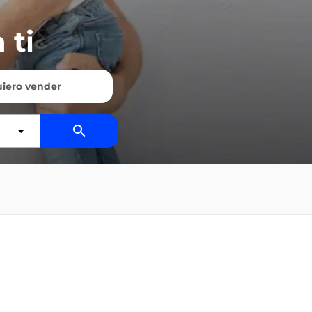
 ti
iero vender