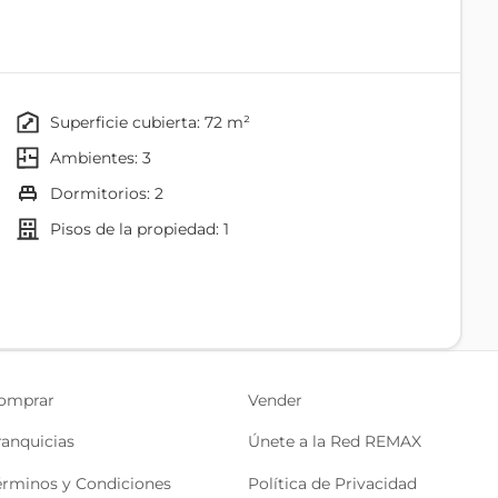
buscan comodidad, tranquilidad y seguridad. La
n distribuidos y un ambiente cálido perfecto para crear
rca de unidades educativas, parques y áreas
superficie cubierta: 72 m²
pción para quienes valoran el bienestar familiar y la
ambientes: 3
dormitorios: 2
lidad, entorno familiar y calidad de vida.
pisos de la propiedad: 1
Baño
visita.
Cocina/comedor
Patio
omprar
Vender
ranquicias
Únete a la Red REMAX
érminos y Condiciones
Política de Privacidad