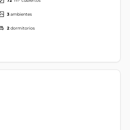
72
m² cubiertos
3
ambientes
2
dormitorios