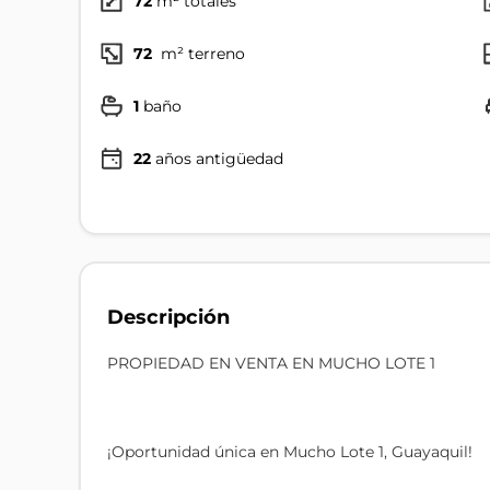
72
m² totales
72
m² terreno
1
baño
22
años antigüedad
Descripción
PROPIEDAD EN VENTA EN MUCHO LOTE 1
¡Oportunidad única en Mucho Lote 1, Guayaquil!