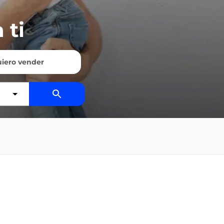
 ti
iero vender