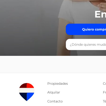
En
Quiero compr
Propiedades
C
Alquilar
F
Contacto
T