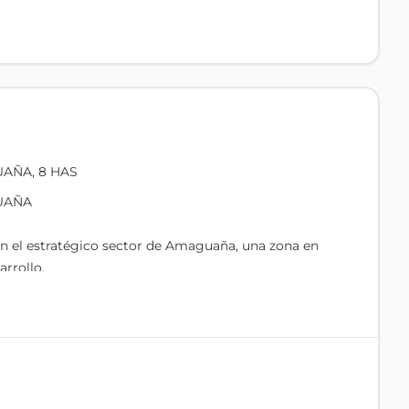
AÑA, 8 HAS
UAÑA
n el estratégico sector de Amaguaña, una zona en
rrollo.
e inversión
s perfecto para: