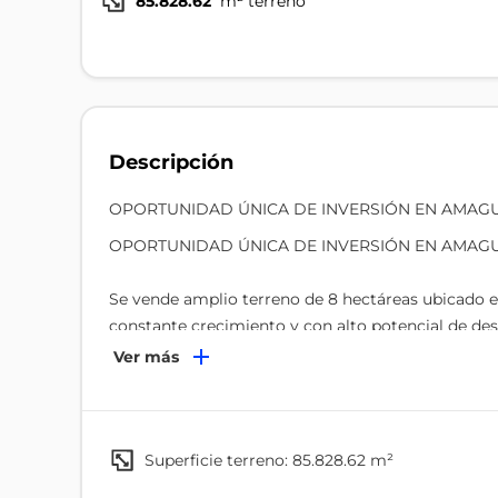
85.828.62
m² terreno
Descripción
OPORTUNIDAD ÚNICA DE INVERSIÓN EN AMAGU
OPORTUNIDAD ÚNICA DE INVERSIÓN EN AMAG
Se vende amplio terreno de 8 hectáreas ubicado e
constante crecimiento y con alto potencial de desa
Ver más
Ideal para proyectos comerciales, urbanísticos o d
Gracias a su ubicación privilegiada, este terreno e
Centros comerciales o bodegas
superficie terreno: 85.828.62 m²
Proyectos inmobiliarios