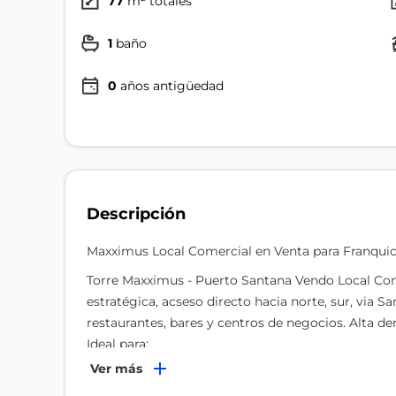
77
m² totales
1
baño
0
años antigüedad
Descripción
Maxximus Local Comercial en Venta para Franquic
Torre Maxximus - Puerto Santana Vendo Local Com
estratégica, acseso directo hacia norte, sur, via 
restaurantes, bares y centros de negocios. Alta d
Ideal para:
Ver más
*Franquicias consolidadas