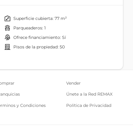
bilidad
superficie cubierta: 77 m²
parqueaderos: 1
ofrece financiamiento: Sí
pisos de la propiedad: 50
queño)
omprar
Vender
ranquicias
Únete a la Red REMAX
érminos y Condiciones
Política de Privacidad
to potencial en una de las mejores zonas de la ciudad.