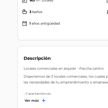
163
m² totales
3
baños
1
años antigüedad
Descripción
Locales comerciales en alquiler - Paccha centro
Disponemos de 3 locales comerciales, los cuales 
las necesidades de tu emprendimiento o empresa
- Características:
- Excelente ubicación en el centro de Paccha.
Ver más
- Parqueadero para mayor comodidad de clientes y