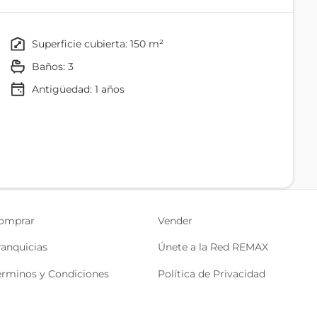
farmacia, cafetería, oficina, tienda, consultorio o
superficie cubierta: 150 m²
baños: 3
una visita.
Antigüedad:
1
años
Patio
Disposición Lateral
omprar
Vender
ranquicias
Únete a la Red REMAX
érminos y Condiciones
Política de Privacidad
Agua
Teléfono