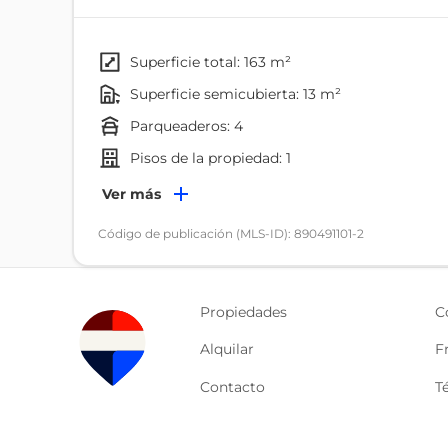
- Espacios versátiles y de fácil acceso.
- Ideales para supermercado, restaurante, barbería, 
cualquier tipo de negocio.
superficie total: 163 m²
superficie semicubierta: 13 m²
Contáctame para conocer más detalles o agendar 
parqueaderos: 4
pisos de la propiedad: 1
Ambientes
Ver más
Baño
Código de publicación (MLS-ID): 890491101-2
Características
Disposición Frente
Propiedades
C
Bodegas
Alquilar
F
Servicios
Contacto
T
Internet
Electricidad