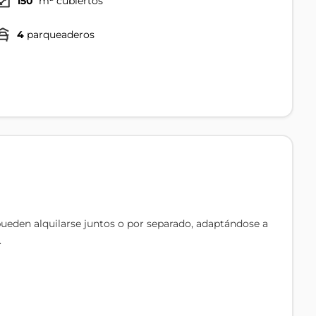
150
m² cubiertos
4
parqueaderos
pueden alquilarse juntos o por separado, adaptándose a
.
 propietarios.