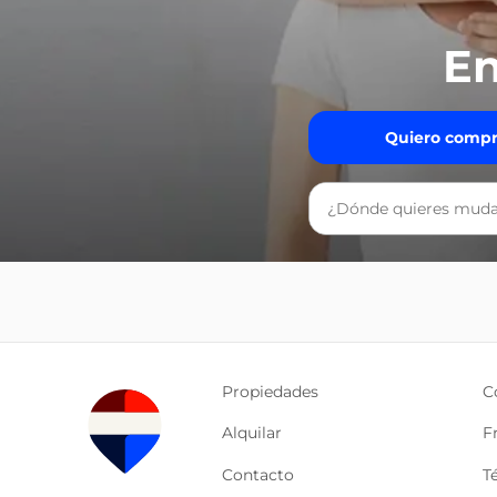
En
Quiero compr
Propiedades
C
Alquilar
F
Contacto
T