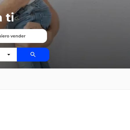
 ti
iero vender