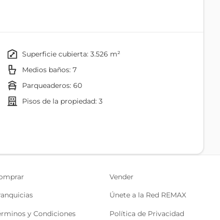
superficie cubierta: 3.526 m²
Medios baños: 7
parqueaderos: 60
pisos de la propiedad: 3
4 habitaciones, 4 baños completos, sala - comedor,
Vestidor
Cocina/comedor
 exterior
Piscina
n
omprar
Vender
Lobby
ranquicias
Únete a la Red REMAX
érminos y Condiciones
Política de Privacidad