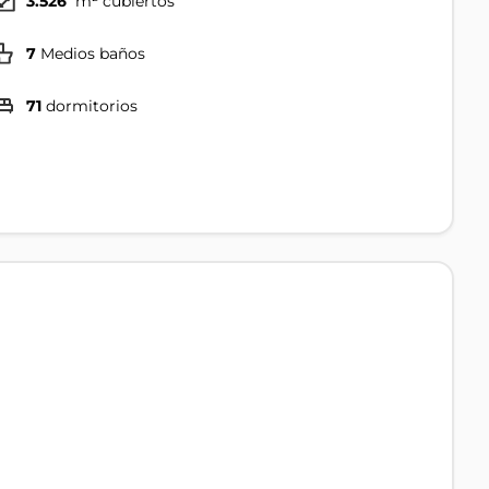
3.526
m² cubiertos
7
Medios baños
71
dormitorios