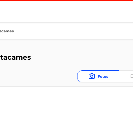
tacames
Atacames
Fotos