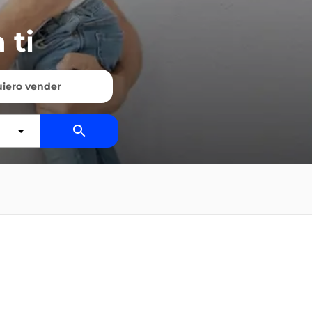
 ti
iero vender