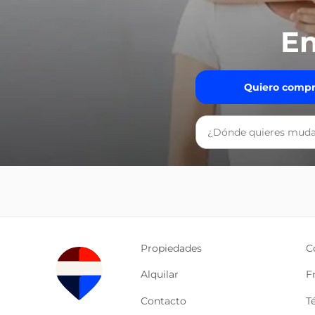
En
Quiero compr
Propiedades
C
Alquilar
F
Contacto
T