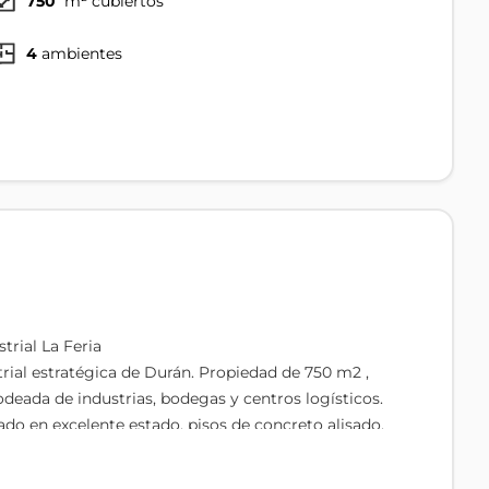
750
m² cubiertos
4
ambientes
trial La Feria
rial estratégica de Durán. Propiedad de 750 m2 ,
deada de industrias, bodegas y centros logísticos.
o en excelente estado, pisos de concreto alisado,
incluyen oficinas administrativas, bodegas, baños y
 agua potable, vías de acceso y todos los servicios