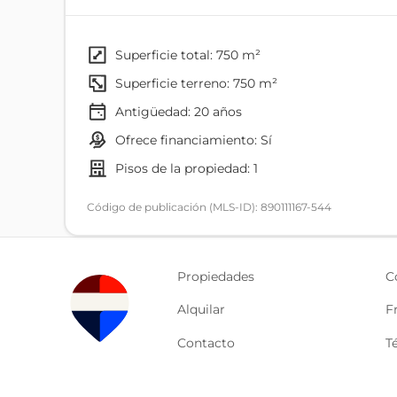
básicos, lo que la hace ideal para operaciones ind
Ubicación estratégica dentro de un sector industri
bancos, gasolineras, centros comerciales y transpo
superficie total: 750 m²
Ideal para empresas que buscan operar o invertir e
superficie terreno: 750 m²
Antigüedad:
20
años
ofrece financiamiento: Sí
pisos de la propiedad: 1
Código de publicación (MLS-ID): 890111167-544
Propiedades
C
Alquilar
F
Contacto
T