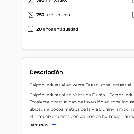
750
m² totales
750
m² terreno
20
años antigüedad
Descripción
Galpon industrial en venta Duran, zona industrial
Galpón Industrial en Venta en Durán – Sector Indus
Excelente oportunidad de inversión en zona indust
ubicada a pocos metros de la vía Durán–Tambo, ro
El inmueble cuenta con galpón de hormigón armad
estructura metálica y áreas complementarias que 
Ver más
vestidores. Dispone de energía eléctrica trifásica,