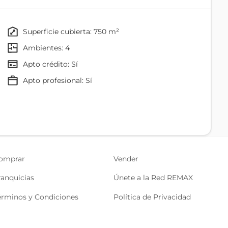
ustriales, almacenamiento o logística.
al consolidado y de alta plusvalía, con acceso cercano a
rte.
superficie cubierta: 750 m²
n una zona industrial clave de Duran.
ambientes: 4
Apto crédito: Sí
apto profesional: Sí
omprar
Vender
ranquicias
Únete a la Red REMAX
érminos y Condiciones
Política de Privacidad