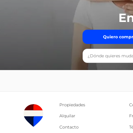
En
Quiero compr
Propiedades
C
Alquilar
F
Contacto
T