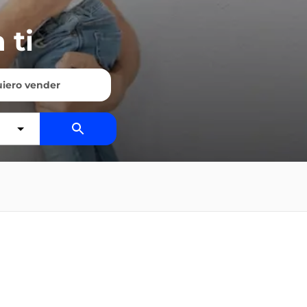
 ti
iero vender