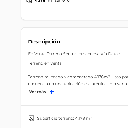
4.178
m² terreno
Descripción
En Venta Terreno Sector Inmaconsa Vía Daule
Terreno en Venta
Terreno rellenado y compactado 4.178m2, listo par
encuentra en una ubicación estratégica, con varias
Ver más
Ideal para proyectos comerciales o de inversión.
¡Una gran oportunidad que no puedes dejar pasar!
superficie terreno: 4.178 m²