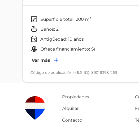
superficie total: 200 m²
baños: 2
Antigüedad:
10
años
ofrece financiamiento: Sí
Servicios
Ver más
Electricidad
Código de publicación (MLS-ID): 890111398-269
Propiedades
C
Alquilar
F
Contacto
T