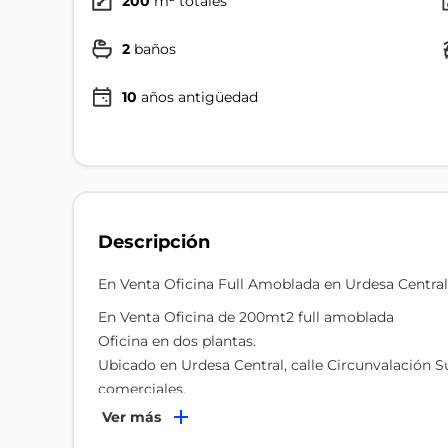
200
m² totales
2
baños
10
años antigüedad
Descripción
En Venta Oficina Full Amoblada en Urdesa Central
En Venta Oficina de 200mt2 full amoblada
Oficina en dos plantas.
Ubicado en Urdesa Central, calle Circunvalación Sur
comerciales.
1 parqueo
Ver más