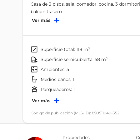
Casa de 3 pisos, sala, comedor, cocina, 3 dormitori
balcón trasero
Ver más
superficie total: 118 m²
superficie semicubierta: 58 m²
ambientes: 5
Medios baños: 1
parqueaderos: 1
Ambientes
Ver más
Comedor
Código de publicación (MLS-ID): 890511040-352
Terraza
Patio
Propiedades
C