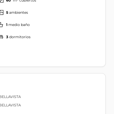
60
m² cubiertos
5
ambientes
1
medio baño
3
dormitorios
BELLAVISTA
BELLAVISTA