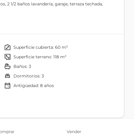
os, 2 1/2 baños lavandería, garaje, terraza techada,
superficie cubierta: 60 m²
superficie terreno: 118 m²
baños: 3
dormitorios: 3
Antigüedad:
8
años
Cocina
Baño
Lavadero
omprar
Vender