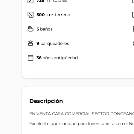
726
m² totales
500
m² terreno
5
baños
9
parqueaderos
36
años antigüedad
Descripción
EN VENTA CASA COMERCIAL SECTOR PONCEAN
Excelente oportunidad para Inversionistas en el N