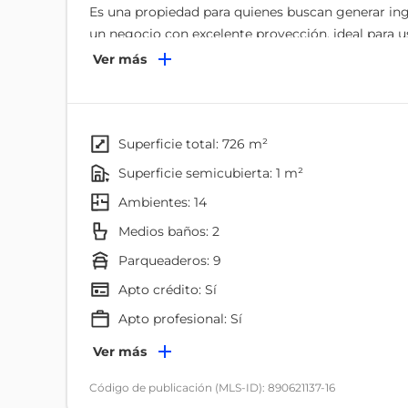
Es una propiedad para quienes buscan generar ing
un negocio con excelente proyección, ideal para u
oficinas de trabajo, apta para cualquier tipo de n
Ver más
potencial de rentabilidad.
Casa esquinera, ubicada en una zona de alto desarr
donde convergen varios sectores:
superficie total: 726 m²
Ponceano, Carcelén, Balcón del Norte y todos los
superficie semicubierta: 1 m²
y demás sectores del Nor-Oriente de Quito.
ambientes: 14
esto da posibilidad de ser un punto muy comercial
o empresa.
Medios baños: 2
parqueaderos: 9
Está propiedad cuenta con: 726m2 de construcci
Apto crédito: Sí
Distribuida en 6 plantas a desniveles con espacios
apto profesional: Sí
adaptar a múltiples usos
Ambientes
Ver más
Distribución:
Dormitorio
Código de publicación (MLS-ID): 890621137-16
- ingreso a parqueadero para 4 autos.