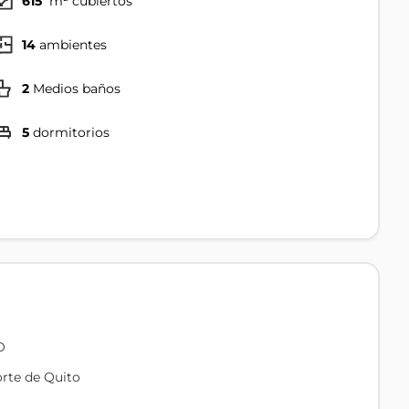
615
m² cubiertos
14
ambientes
2
Medios baños
5
dormitorios
O
orte de Quito