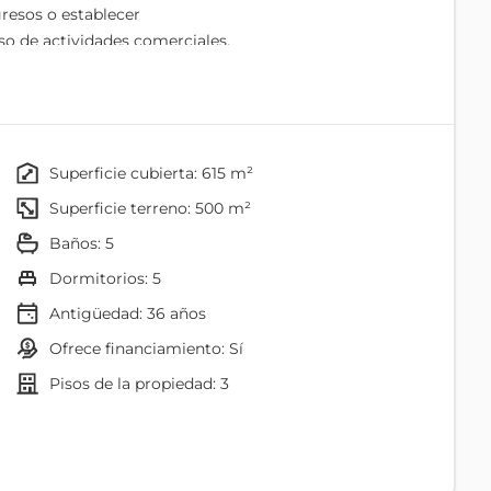
resos o establecer
so de actividades comerciales,
egocio o comercio, con gran
ollo y visibilidad comercial,
superficie cubierta: 615 m²
 barrios que acceden a Carapungo y Calderón
superficie terreno: 500 m²
baños: 5
 y estratégico para cualquier negocio
dormitorios: 5
Antigüedad:
36
años
ón
ofrece financiamiento: Sí
 amplios y versátiles para
pisos de la propiedad: 3
Baño