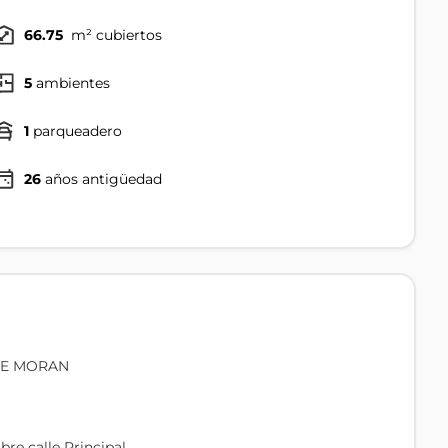
66.75
m² cubiertos
5
ambientes
1
parqueadero
26
años antigüedad
DE MORAN
re calle Principal