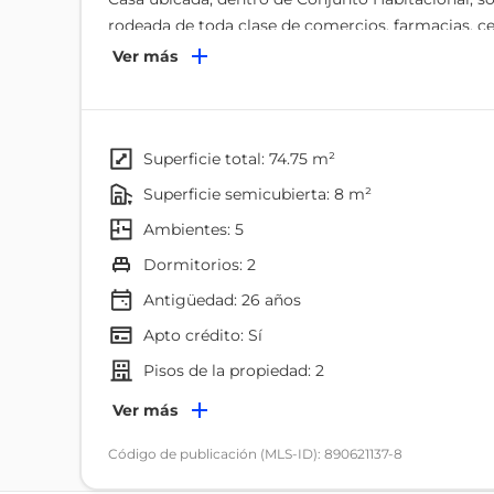
rodeada de toda clase de comercios, farmacias, c
minutos del Supermercado Aki y Centro Comercial
Ver más
totalmente comercial
Distribución:
Sala-comedor con piso de baldosa
superficie total: 74.75 m²
Baño social
superficie semicubierta: 8 m²
Cocina con muebles altos y bajos
ambientes: 5
Patio con lavandería y tendedero, con excelente vi
dormitorios: 2
2 dormitorios amplios con clósets y excelente luz 
Antigüedad:
26
años
1 baño completo compartido para los dormitorios
Apto crédito: Sí
Posibilidad de construir 3er piso
pisos de la propiedad: 2
1 parqueadero al pie de la casa dentro del conjunt
Ambientes
Ver más
Bodega
Guardianía y conserje
Dormitorio
Código de publicación (MLS-ID): 890621137-8
Areas comunales, casa comunal
Lavadero