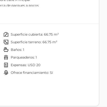
erca de parques a pocos
 El Portal , Mac Donald y Smart Fit es una zona
superficie cubierta: 66.75 m²
superficie terreno: 66.75 m²
baños: 1
sta a la ciudad
parqueaderos: 1
natural
expensas: USD 20
ofrece financiamiento: Sí
o
Baño
Medio Baño