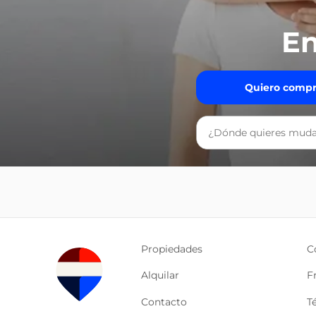
En
Quiero compr
Propiedades
C
Alquilar
F
Contacto
T