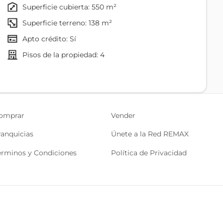
superficie cubierta: 550 m²
sición.
superficie terreno: 138 m²
modernizar con bajo CAPEX.
Apto crédito: Sí
ento (145–150 m² cada una).
deal para remodelación contemporánea.
pisos de la propiedad: 4
a retail, cafetería o showroom de alto tráfico.
omprar
Vender
ranquicias
Únete a la Red REMAX
 ventas o restaurante de segundo nivel.
érminos y Condiciones
Política de Privacidad
rativas o áreas operativas.
vado, con potencial para espacios residenciales o