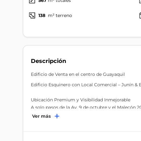
567
m² totales
138
m² terreno
Descripción
Edificio de Venta en el centro de Guayaquil
Edificio Esquinero con Local Comercial – Junín &
Ubicación Premium y Visibilidad Inmejorable
A solo pasos de la Av. 9 de octubre y el Malecón 2
puntos más estratégicos y tradicionales del Centr
Ver más
oficinas y un constante flujo peatonal y vehicular 
La esquina perfecta para proyectar la imagen de s