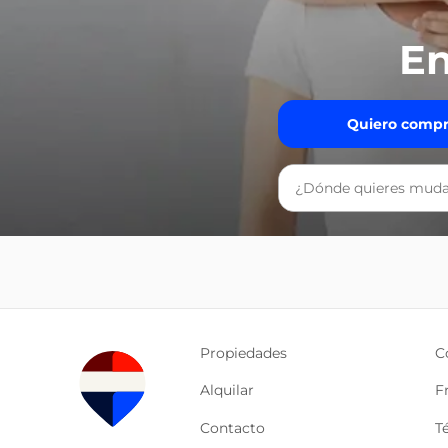
En
Quiero compr
Propiedades
C
Alquilar
F
Contacto
T