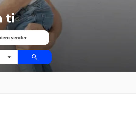
 ti
iero vender