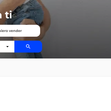
 ti
iero vender