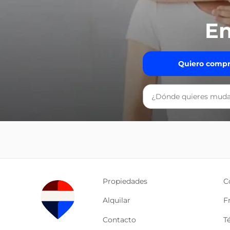
En
Quiero compr
Propiedades
C
Alquilar
F
Contacto
T