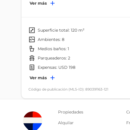
Ver más
superficie total: 120 m²
ambientes: 8
Medios baños: 1
parqueaderos: 2
expensas: USD 198
Ambientes
Ver más
Dormitorio
Código de publicación (MLS-ID): 890391163-121
Baño
Medio Baño
Propiedades
C
Jardín
Alquilar
F
Cocina/comedor