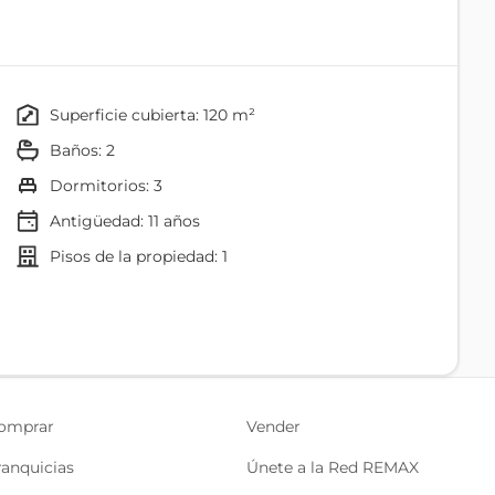
superficie cubierta: 120 m²
baños: 2
dormitorios: 3
Antigüedad:
11
años
pisos de la propiedad: 1
Vestidor
Piscina
Comedor
omprar
Vender
Cocina
ranquicias
Únete a la Red REMAX