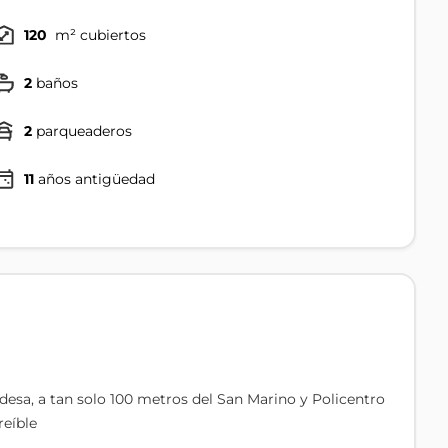
120
m² cubiertos
2
baños
2
parqueaderos
11
años antigüedad
a, a tan solo 100 metros del San Marino y Policentro
reíble