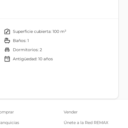
superficie cubierta: 100 m²
baños: 1
dormitorios: 2
Antigüedad:
10
años
Comedor
Baño
omprar
Vender
ranquicias
Únete a la Red REMAX
Baulera