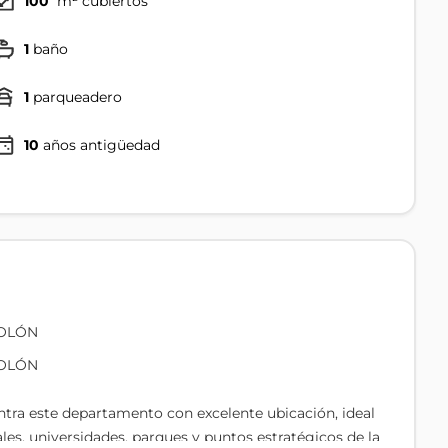
100
m² cubiertos
1
baño
1
parqueadero
10
años antigüedad
COLÓN
COLÓN
ntra este departamento con excelente ubicación, ideal
les, universidades, parques y puntos estratégicos de la