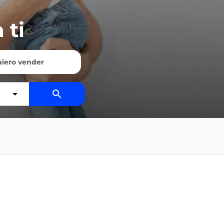
 ti
iero vender