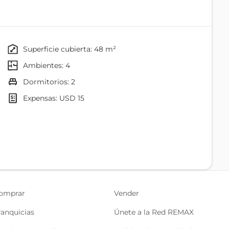
ompleto que lo comparten las habitaciones.
dora y secadora, puerta de vidrio templado,
para estudiantes o una pareja.
superficie cubierta: 48 m²
ambientes: 4
dormitorios: 2
expensas: USD 15
Baño
omprar
Vender
Desayunador
ranquicias
Únete a la Red REMAX