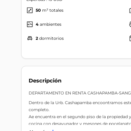
50
m² totales
4
ambientes
2
dormitorios
Descripción
DEPARTAMENTO EN RENTA CASHAPAMBA-SANG
Dentro de la Urb. Cashapamba encoontramos est
completo.
Ae encuentra en el segundo piso de la propiedad y
cocina con desayunador y mesones de pocelanato, 
para la cocina.