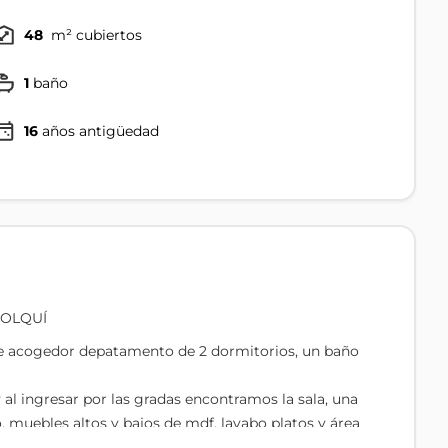
48
m² cubiertos
1
baño
16
años antigüedad
OLQUÍ
e acogedor depatamento de 2 dormitorios, un baño
 al ingresar por las gradas encontramos la sala, una
muebles altos y bajos de mdf, lavabo platos y área