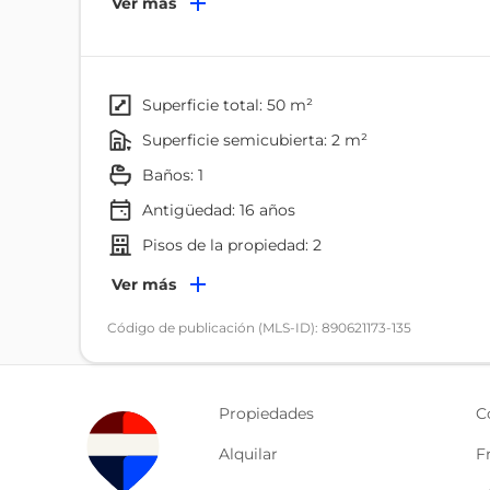
Ver más
encontramos 2 dormitorios con closety un baño c
El cuarto de máquinas con instalaciones para lava
El baño tiene cortina de vidrio templado.
El departamento tiene muy buenos acabados ideal 
superficie total: 50 m²
superficie semicubierta: 2 m²
baños: 1
Antigüedad:
16
años
pisos de la propiedad: 2
Ambientes
Ver más
Dormitorio
Código de publicación (MLS-ID): 890621173-135
Cocina/comedor
Características
Propiedades
C
Closet
Alquilar
F