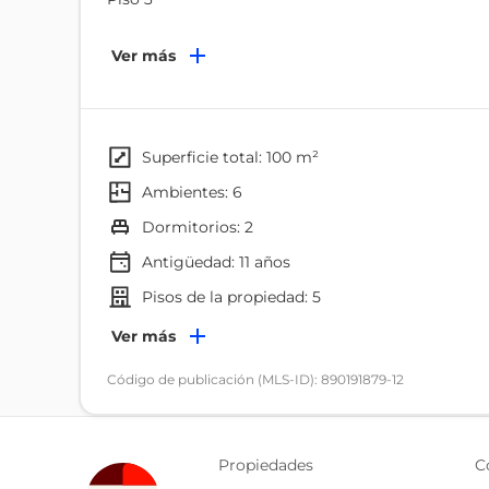
El Departamento consta de:
Ver más
Sala
Comedor
Cocina
1 dormitorio Master con su baño completo
superficie total: 100 m²
1 Dormitorio
ambientes: 6
1 baño completo
dormitorios: 2
1 Balcón
1 Parqueadero
Antigüedad:
11
años
pisos de la propiedad: 5
El Edificio cuenta con:
Ambientes
Ver más
Guardianía
Conserjería
Dormitorio
Código de publicación (MLS-ID): 890191879-12
Ascensor
Cocina
Piscina
Salida directa al Mar
Balcón
Propiedades
C
Amenities