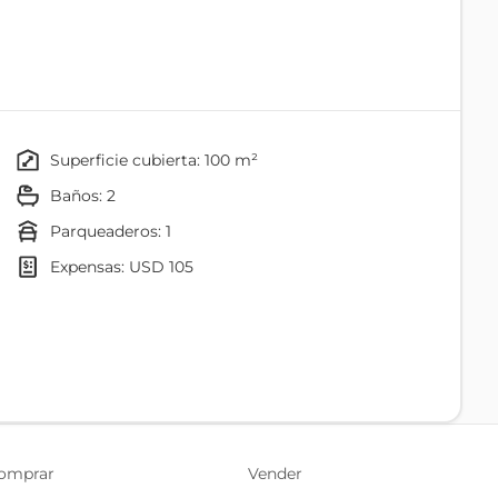
superficie cubierta: 100 m²
baños: 2
parqueaderos: 1
expensas: USD 105
Baño
Comedor
omprar
Vender