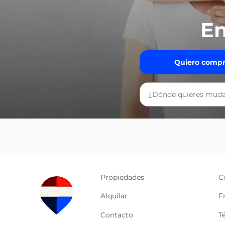
En
Quiero compr
Propiedades
C
Alquilar
F
Contacto
T