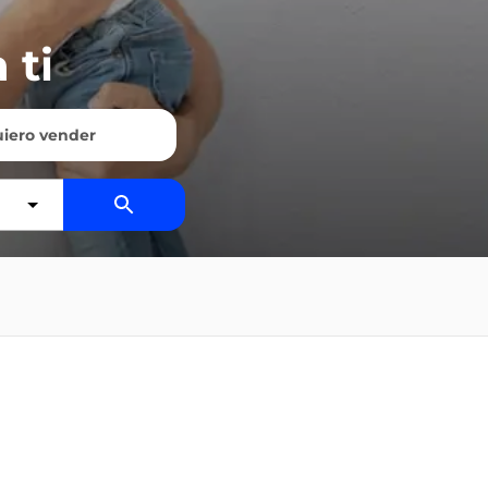
 ti
iero vender