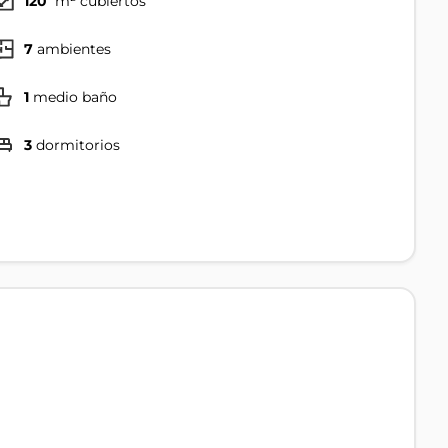
120
m² cubiertos
7
ambientes
1
medio baño
3
dormitorios