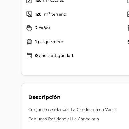
120
m² totales
120
m² terreno
2
baños
1
parqueadero
0
años antigüedad
Descripción
Conjunto residencial La Candelaria en Venta
Conjunto Residencial La Candelaria