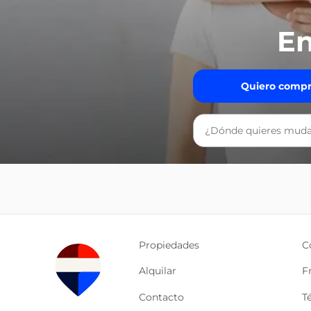
En
Quiero compr
Propiedades
C
Alquilar
F
Contacto
T