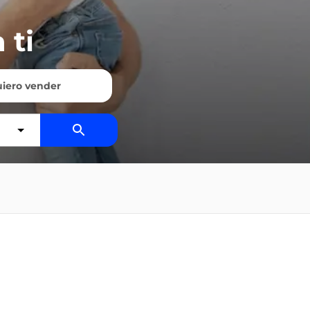
 ti
iero vender