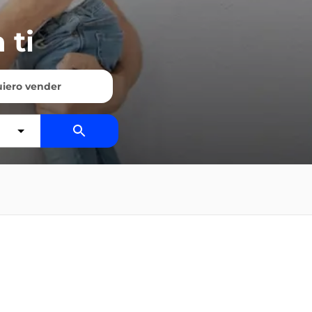
 ti
iero vender