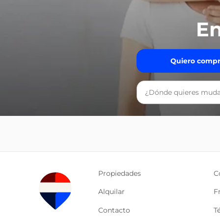
En
Quiero compr
Propiedades
C
Alquilar
F
Contacto
T