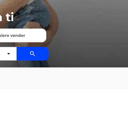
 ti
iero vender