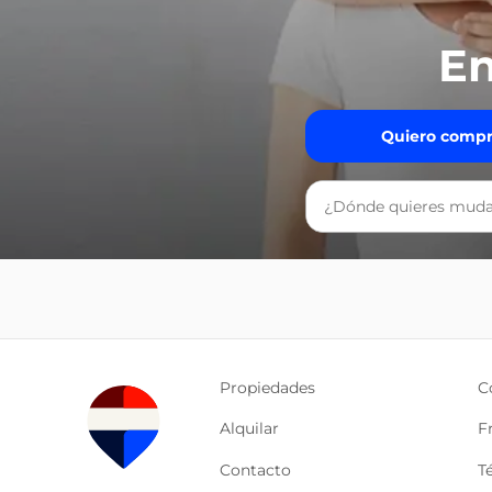
En
Quiero compr
Propiedades
C
Alquilar
F
Contacto
T