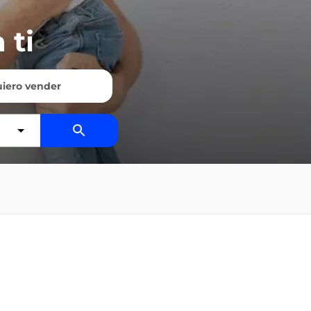
 ti
iero vender