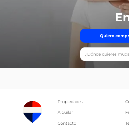
En
Quiero compr
Propiedades
C
Alquilar
F
Contacto
T