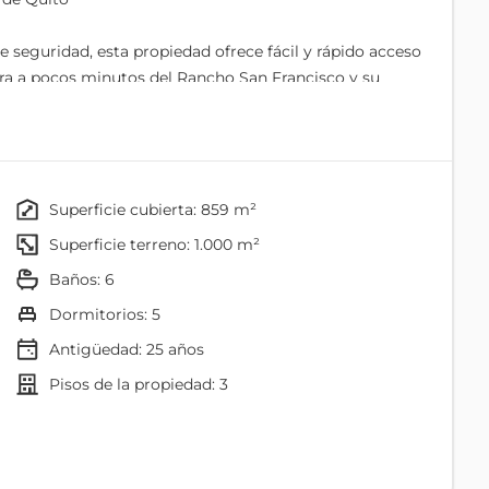
 seguridad, esta propiedad ofrece fácil y rápido acceso
ntra a pocos minutos del Rancho San Francisco y su
 conectividad.
superficie cubierta: 859 m²
superficie terreno: 1.000 m²
baños: 6
dormitorios: 5
Antigüedad:
25
años
r
pisos de la propiedad: 3
Vestidor