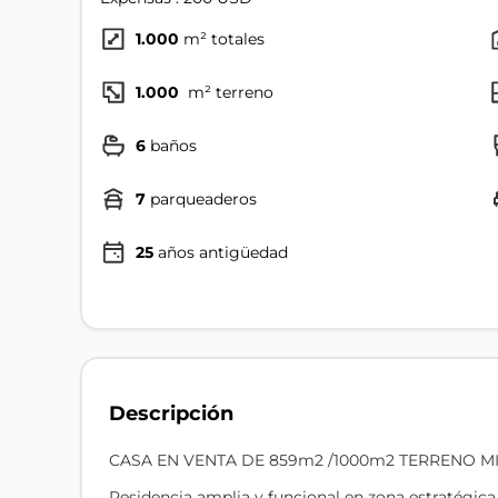
1.000
m² totales
1.000
m² terreno
6
baños
7
parqueaderos
25
años antigüedad
Descripción
CASA EN VENTA DE 859m2 /1000m2 TERRENO M
Residencia amplia y funcional en zona estratégica