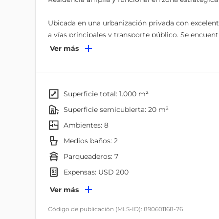
Ubicada en una urbanización privada con excelente
a vías principales y transporte público. Se encue
complejo comercial, lo que garantiza comodidad y
Ver más
- Área de terreno: 1.020 m²
- Área de construcción: 859 m²
- Alicuota $200
superficie total: 1.000 m²
- Distribuida en tres plantas
superficie semicubierta: 20 m²
Planta Baja
ambientes: 8
- Hall de ingreso
- Sala principal y estudio
Medios baños: 2
- Baño social
parqueaderos: 7
- Cocina independiente con alacena y desayunado
expensas: USD 200
- Comedor independiente con amplias ventanas
- Patio interno cubierto
Ambientes
Ver más
- Área de lavandería
Dormitorio
Código de publicación (MLS-ID): 890601168-76
- Dormitorio de servicio con baño completo