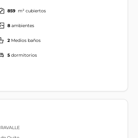
859
m² cubiertos
8
ambientes
2
Medios baños
5
dormitorios
IRAVALLE
 de Quito