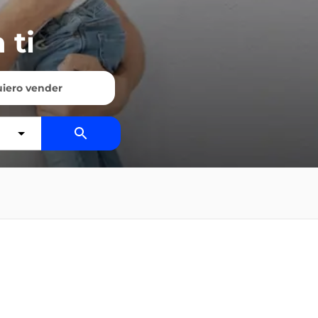
 ti
iero vender