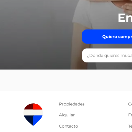
En
Quiero compr
Propiedades
C
Alquilar
F
Contacto
T