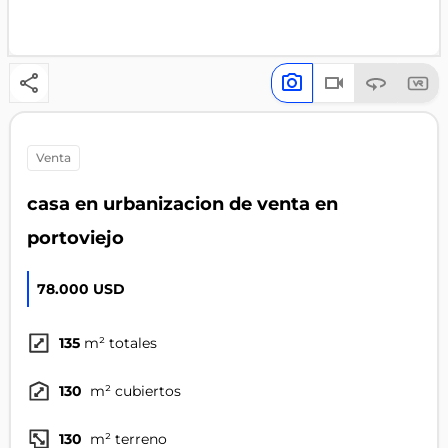
venta
casa en urbanizacion de venta en
portoviejo
78.000 USD
135
m² totales
130
m² cubiertos
130
m² terreno