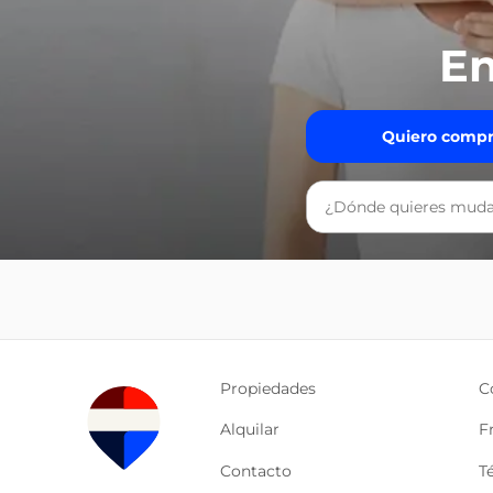
En
Quiero compr
Propiedades
C
Alquilar
F
Contacto
T