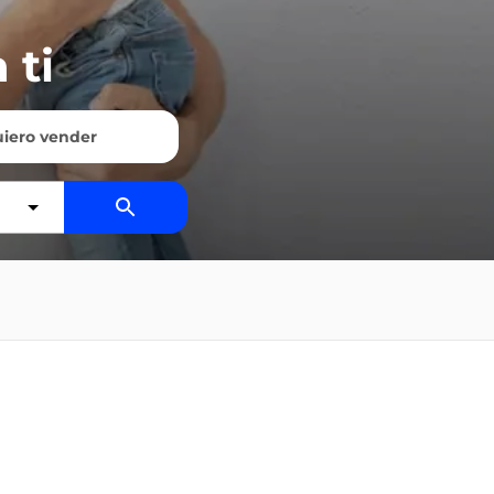
 ti
iero vender