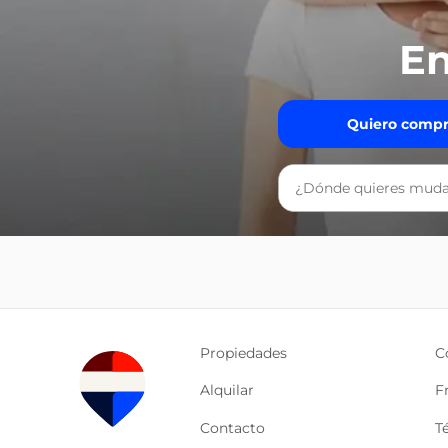
En
Quiero compr
Propiedades
C
Alquilar
F
Contacto
T