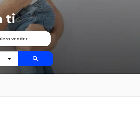
 ti
iero vender