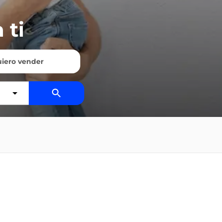
 ti
iero vender