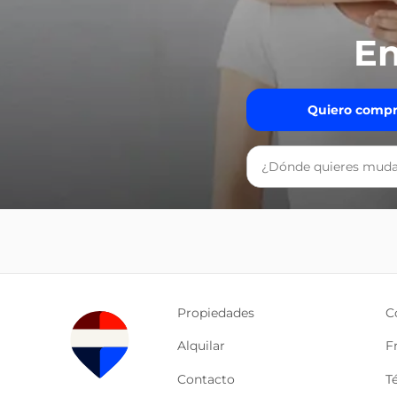
En
Quiero compr
Propiedades
C
Alquilar
F
Contacto
T