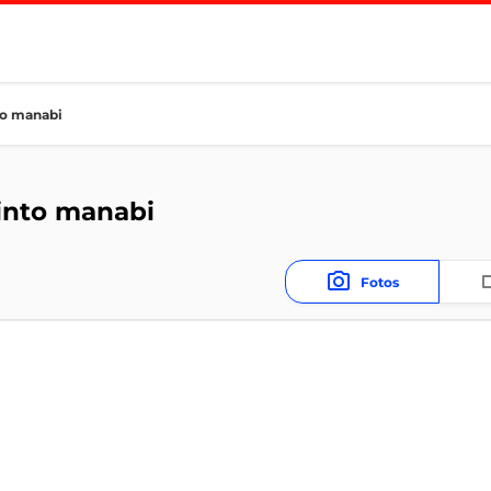
to manabi
cinto manabi
Fotos