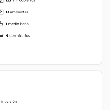
123
m² cubiertos
13
ambientes
1
medio baño
4
dormitorios
o inversión