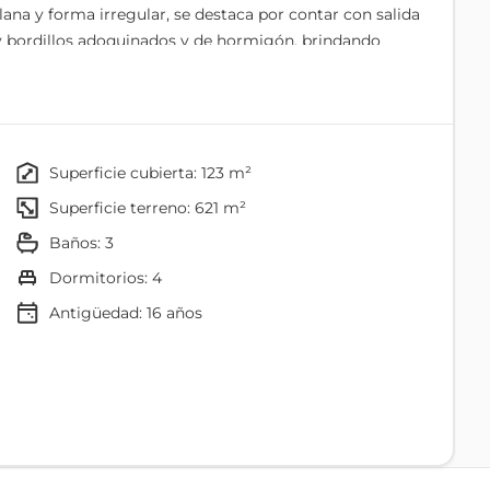
ana y forma irregular, se destaca por contar con salida
 y bordillos adoquinados y de hormigón, brindando
iliares independientes de un solo nivel, completamente
ecesarios y acabados adecuados para una cómoda
 dispone de un baño exterior completo, ideal para el
superficie cubierta: 123 m²
superficie terreno: 621 m²
baños: 3
 disfrute y la convivencia, incorporando:
dormitorios: 4
Antigüedad:
16
años
 o sociales
Comedor
ados, adoquinados y revestidos en cerámica, logrando
Cocina
más con cisterna, poza séptica y cerramiento perimetral