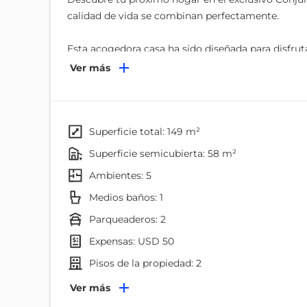
calidad de vida se combinan perfectamente.
Esta acogedora casa ha sido diseñada para disfrut
Ver más
Primera planta
Amplia y luminosa sala–comedor ideal para compar
Cocina funcional y bien distribuida
superficie total: 149 m²
Baño social
superficie semicubierta: 58 m²
Espectacular pérgola con área BBQ perfecta para
ambientes: 5
Área independiente de lavado y secado
Medios baños: 1
Segunda planta
parqueaderos: 2
expensas: USD 50
Dormitorio con baño privado y balcón, ideal para v
Dormitorio máster con baño completo y cómodo 
pisos de la propiedad: 2
Ambientes
Ver más
Además, la propiedad incluye dos parqueaderos, b