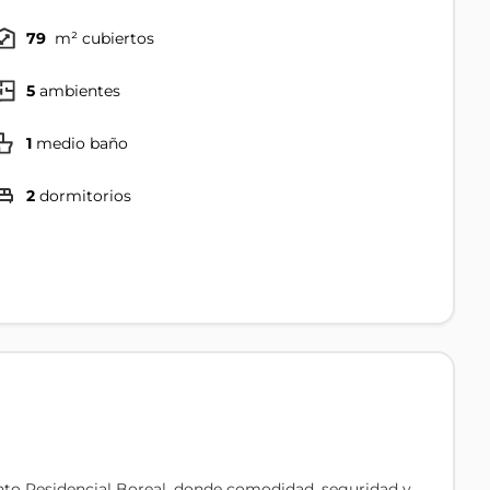
79
m² cubiertos
5
ambientes
1
medio baño
2
dormitorios
nto Residencial Boreal, donde comodidad, seguridad y