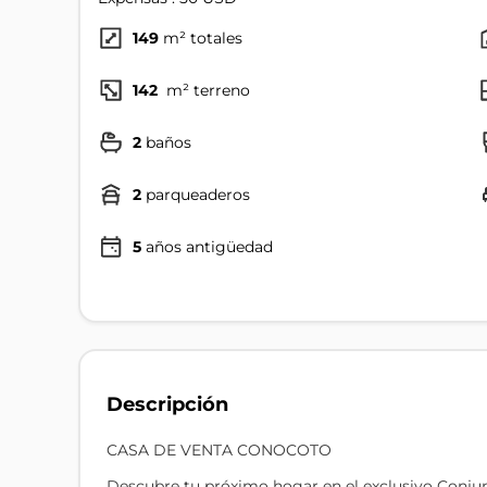
149
m² totales
142
m² terreno
2
baños
2
parqueaderos
5
años antigüedad
Descripción
CASA DE VENTA CONOCOTO
Descubre tu próximo hogar en el exclusivo Conju