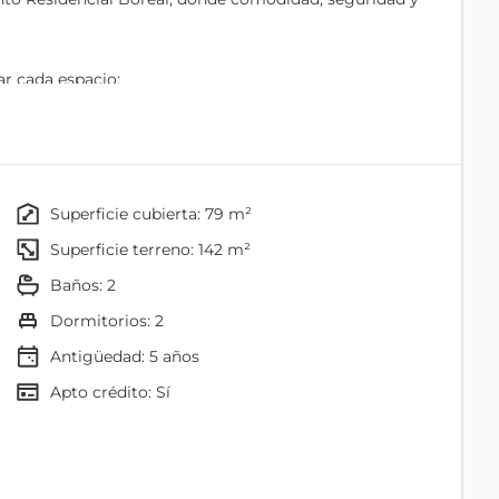
ar cada espacio:
tir en familia
superficie cubierta: 79 m²
superficie terreno: 142 m²
 reuniones y momentos inolvidables
baños: 2
dormitorios: 2
Antigüedad:
5
años
Apto crédito: Sí
isitas o familia
walk-in closet
rindando practicidad y seguridad.