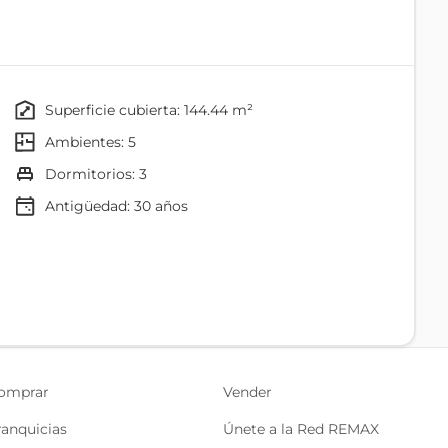
superficie cubierta: 144.44 m²
ambientes: 5
dormitorios: 3
Antigüedad:
30
años
Baño
Cocina
excelente espacio de almacenamiento.
ivado.
omprar
Vender
 dormitorio extra o sala de entretenimiento.
ranquicias
Únete a la Red REMAX