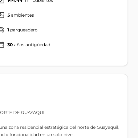
144.44
m² cubiertos
5
ambientes
1
parqueadero
30
años antigüedad
NORTE DE GUAYAQUIL
na zona residencial estratégica del norte de Guayaquil,
d y funcionalidad en un solo nivel.