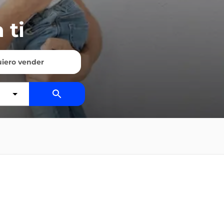
 ti
iero vender