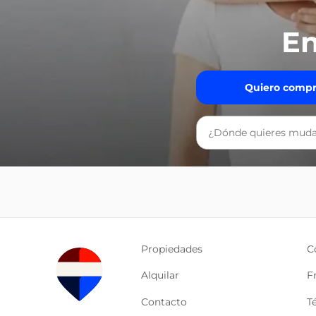
En
Quiero compr
Propiedades
C
Alquilar
F
Contacto
T