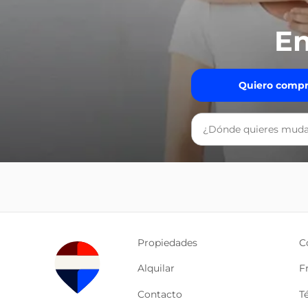
En
Quiero compr
Propiedades
C
Alquilar
F
Contacto
T