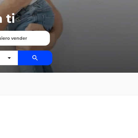
 ti
iero vender