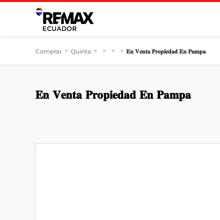
Comprar
>
Quinta
>
>
>
>
𝐄𝐧 𝐕𝐞𝐧𝐭𝐚 𝐏𝐫𝐨𝐩𝐢𝐞𝐝𝐚𝐝 𝐄𝐧 𝐏𝐚𝐦𝐩𝐚
𝐄𝐧 𝐕𝐞𝐧𝐭𝐚 𝐏𝐫𝐨𝐩𝐢𝐞𝐝𝐚𝐝 𝐄𝐧 𝐏𝐚𝐦𝐩𝐚