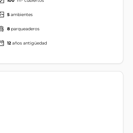
100
m² cubiertos
5
ambientes
8
parqueaderos
12
años antigüedad