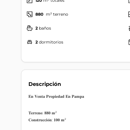
120
m² totales
880
m² terreno
2
baños
2
dormitorios
Descripción
𝐄𝐧 𝐕𝐞𝐧𝐭𝐚 𝐏𝐫𝐨𝐩𝐢𝐞𝐝𝐚𝐝 𝐄𝐧 𝐏𝐚𝐦𝐩𝐚
𝐓𝐞𝐫𝐫𝐞𝐧𝐨: 𝟖𝟖𝟎 𝐦²
𝐂𝐨𝐧𝐬𝐭𝐫𝐮𝐜𝐜𝐢𝐨́𝐧: 𝟏𝟎𝟎 𝐦²