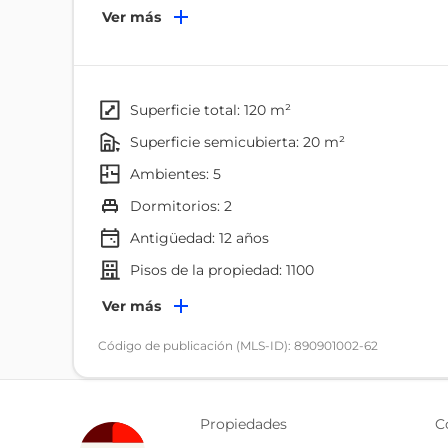
Terreno totalmente plano
Ver más
Ubicada en el sector de Corralón, dentro de un en
primera y con un ambiente tranquilo y seguro.
superficie total: 120 m²
𝐃𝐢𝐬𝐭𝐫𝐢𝐛𝐮𝐜𝐢𝐨́𝐧:
superficie semicubierta: 20 m²
ambientes: 5
• Área social cómoda
• Sala
dormitorios: 2
• Comedor
Antigüedad:
12
años
• Cocina
pisos de la propiedad: 1100
• Baño completo
• Dos habitaciones
Ambientes
Ver más
Dormitorio
Código de publicación (MLS-ID): 890901002-62
𝐁𝐞𝐧𝐞𝐟𝐢𝐜𝐢𝐨𝐬:
Lavadero
• Excelente proyección residencial
Jardín
• Sector seguro y de alta plusvalía
Propiedades
C
Patio
• Amplios espacios exteriores