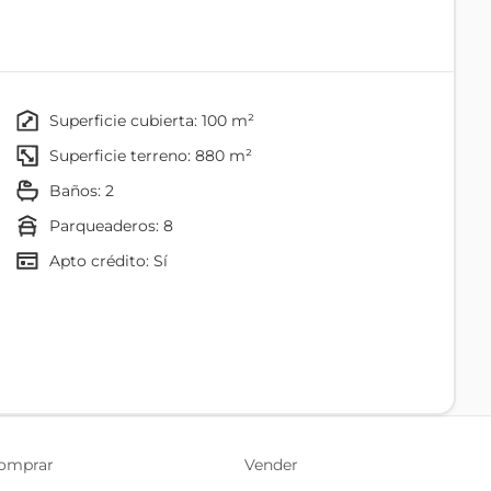
torno residencial exclusivo, rodeado de quintas de
superficie cubierta: 100 m²
superficie terreno: 880 m²
baños: 2
parqueaderos: 8
Apto crédito: Sí
Baño
Comedor
Cocina
omprar
Vender
Cocina/comedor