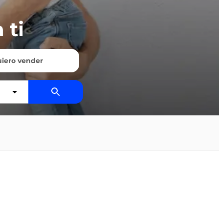
 ti
iero vender