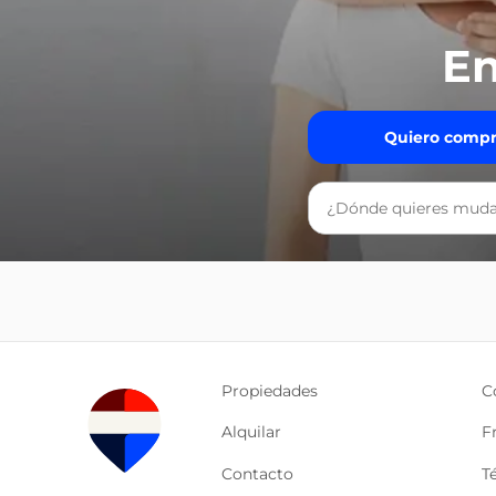
En
Quiero compr
Propiedades
C
Alquilar
F
Contacto
T