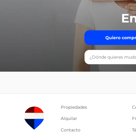
En
Quiero compr
Propiedades
C
Alquilar
F
Contacto
T