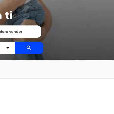
 ti
iero vender